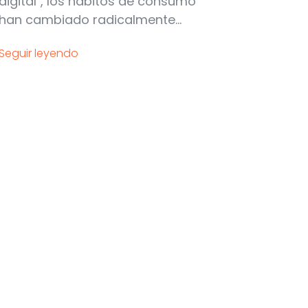
digital", los hábitos de consumo
han cambiado radicalmente...
Seguir leyendo